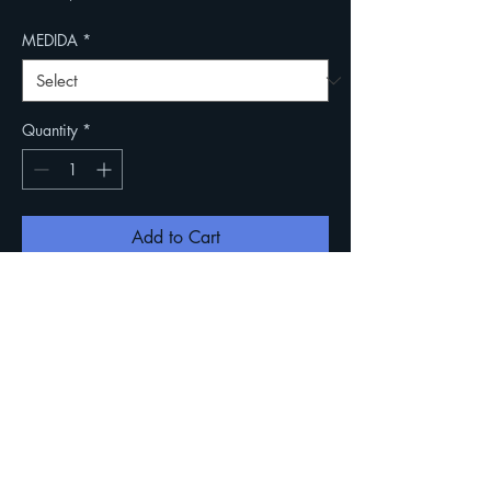
MEDIDA
*
Quantity
*
Add to Cart
Anillo de vidrio pulido con corte abanico.
Cuidado de tus piezas
© Caya.mx. Todos los derechos reservados